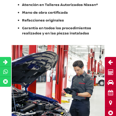
Atención en Talleres Autorizados Nissan®
Mano de obra certificada
Refacciones originales
Garantía en todos los procedimientos
realizados y en las piezas instaladas
Abri
Cot
Pru
Cita
Ubi
Cerr