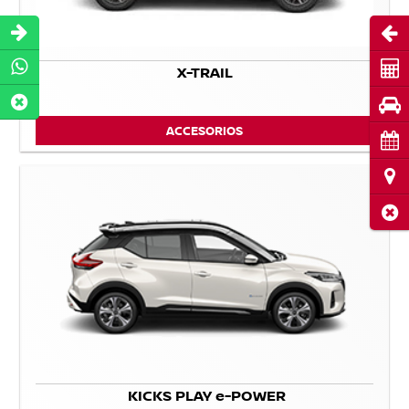
Abri
Cot
X-TRAIL
Pru
ACCESORIOS
Cita
Ubi
Cerr
KICKS PLAY e-POWER