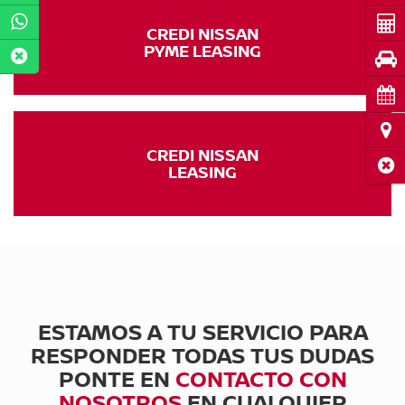
Cot
CREDI NISSAN
PYME LEASING
Pru
Cita
Ubi
CREDI NISSAN
Cerr
LEASING
ESTAMOS A TU SERVICIO PARA
RESPONDER TODAS TUS DUDAS
PONTE EN
CONTACTO CON
NOSOTROS
EN CUALQUIER