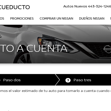
ACUEDUCTO
Autos Nuevos
443-324-124
VOS
PROMOCIONES
COMPRAR UN NISSAN
DUEÑOS NISSAN
TO A CUENTA
Paso dos
Paso tres
3
remos el valor estimado de tu auto para tomarlo a cuenta cuando