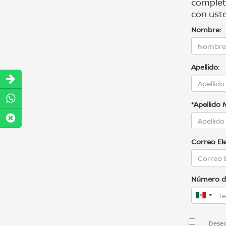
complet
con uste
Nombre:
Apellido:
*Apellido 
Correo El
Número de
Deseo