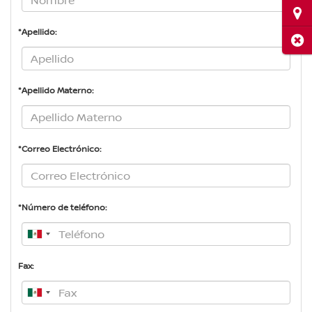
Ubi
*Apellido:
Cerr
*Apellido Materno:
*Correo Electrónico:
*Número de teléfono:
Fax: