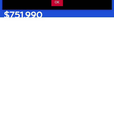
OK
ESTRENA DESDE:
$751,990
Cotízalo
Descargar catálogo
Precios y versiones