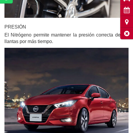
Cita
Ubic
PRESIÓN
Cerr
El Nitrógeno permite mantener la presión correcta de tus
llantas por más tiempo.