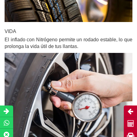
VIDA
El inflado con Nitrógeno permite un rodado estable, lo que
prolonga la vida útil de tus llantas.
Abri
Coti
Pru