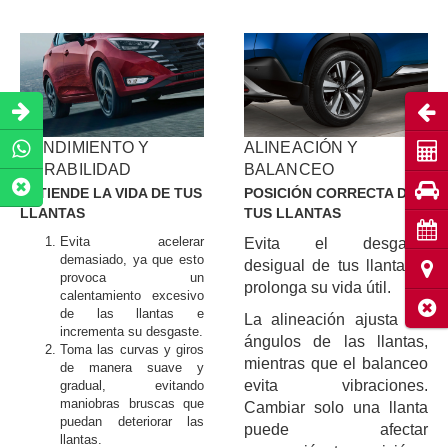
Abri
RENDIMIENTO Y
ALINEACIÓN Y
Coti
DURABILIDAD
BALANCEO
Pru
EXTIENDE LA VIDA DE TUS
POSICIÓN CORRECTA DE
LLANTAS
TUS LLANTAS
Cita
Evita acelerar
Evita el desgaste
demasiado, ya que esto
desigual de tus llantas y
Ubic
provoca un
prolonga su vida útil.
calentamiento excesivo
Cerr
de las llantas e
La alineación ajusta los
incrementa su desgaste.
ángulos de las llantas,
Toma las curvas y giros
mientras que el balanceo
de manera suave y
evita vibraciones.
gradual, evitando
maniobras bruscas que
Cambiar solo una llanta
puedan deteriorar las
puede afectar
llantas.