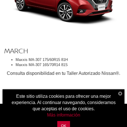
MARCH
Maxxis MA-307 175/60R15 81H
Maxxis MA-307 165/70R14 81S
Consulta disponibilidad en tu Taller Autorizado Nissan®.
Este sitio utiliza cookies para ofrecer una mejor
experiencia. Al continuar navegando, consideramos
que aceptas el uso de cookies.
Más información
| Nissan Morelia Acueducto
|
Av. Acueducto 3835, Fray Antonio de
OK
Lisboa.,
Morelia,
Michoacán de Ocampo,
México
58254
| Autos Nuevos:
443-324-