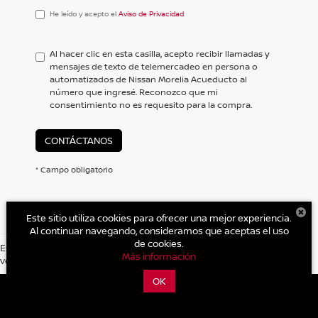
He
He leído y acepto el
Aviso de Privacidad
leído
y
acepto
Al hacer clic en esta casilla, acepto recibir llamadas y
el
mensajes de texto de telemercadeo en persona o
<a
automatizados de Nissan Morelia Acueducto al
href='/privacy.aspx'
número que ingresé. Reconozco que mi
target='_blank'>Aviso
consentimiento no es requesito para la compra.
de
Privacidad</a>
CONTÁCTANOS
* Campo obligatorio
Este sitio utiliza cookies para ofrecer una mejor experiencia.
Al continuar navegando, consideramos que aceptas el uso
de cookies.
Es posible que no represente el vehiculo actual. (Opciones, colores,
Más información
version y estilo pueden variar)
| Nissan Morelia Acueducto
|
Av. Acueducto 3835, Fray Antonio de
Lisboa.,
Morelia,
Michoacán de Ocampo,
México
58254
| Autos Nuevos:
443-
OK
324-1246
|
Contáctanos
|
Aviso de Privacidad
|
Mapa del sitio